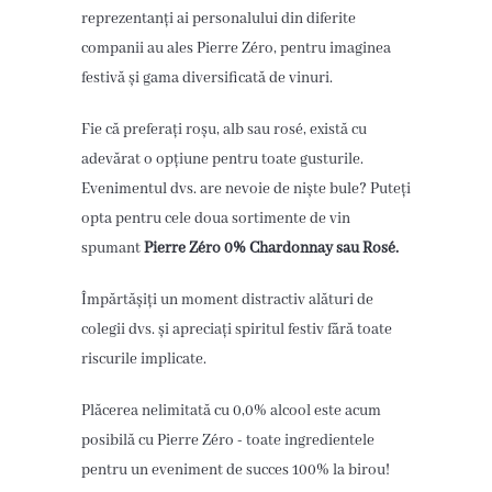
reprezentanți ai personalului din diferite
companii au ales Pierre Zéro, pentru imaginea
festivă și gama diversificată de vinuri.
Fie că preferați roșu, alb sau rosé, există cu
adevărat o opțiune pentru toate gusturile.
Evenimentul dvs. are nevoie de niște bule? Puteți
opta pentru cele doua sortimente de vin
spumant
Pierre Zéro 0% Chardonnay sau Rosé.
Împărtășiți un moment distractiv alături de
colegii dvs. și apreciați spiritul festiv fără toate
riscurile implicate.
Plăcerea nelimitată cu 0,0% alcool este acum
posibilă cu Pierre Zéro - toate ingredientele
pentru un eveniment de succes 100% la birou!