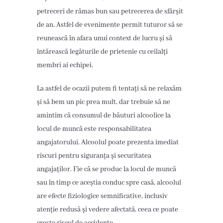
petreceri de rămas bun sau petrecerea de sfârșit
de an. Astfel de evenimente permit tuturor să se
reunească în afara unui context de lucru și să
întărească legăturile de prietenie cu ceilalți
membri ai echipei.
La astfel de ocazii putem fi tentați să ne relaxăm
și să bem un pic prea mult, dar trebuie să ne
amintim că consumul de băuturi alcoolice la
locul de muncă este responsabilitatea
angajatorului. Alcoolul poate prezenta imediat
riscuri pentru siguranța și securitatea
angajaților. Fie că se produc la locul de muncă
sau în timp ce aceștia conduc spre casă, alcoolul
are efecte fiziologice semnificative, inclusiv
atenție redusă și vedere afectată, ceea ce poate
crește riscul de accidente.